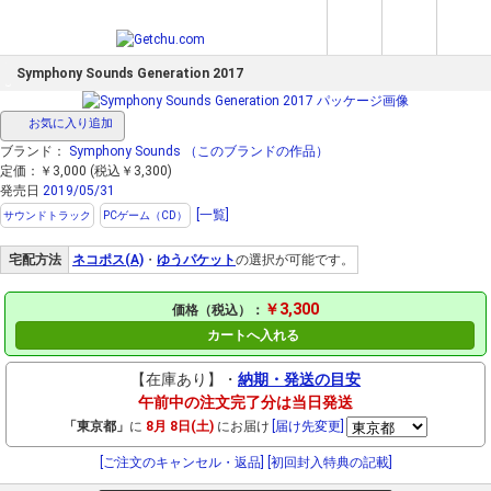
Symphony Sounds Generation 2017
お気に入り追加
ブランド：
Symphony Sounds
（このブランドの作品）
定価：￥3,000 (税込￥3,300)
発売日
2019/05/31
[一覧]
サウンドトラック
PCゲーム（CD）
宅配方法
ネコポス(A)
・
ゆうパケット
の選択が可能です。
￥3,300
価格（税込）：
カートへ入れる
【在庫あり】・
納期・発送の目安
午前中の注文完了分は当日発送
「東京都」
に
8月 8日(土)
にお届け
[届け先変更]
[ご注文のキャンセル・返品]
[初回封入特典の記載]