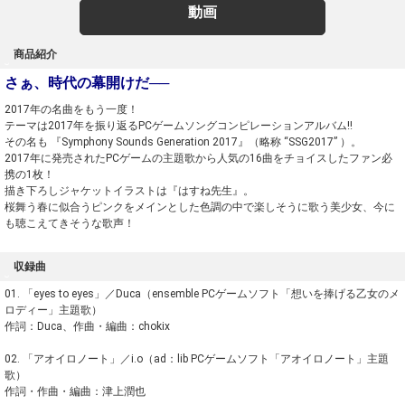
動画
商品紹介
さぁ、時代の幕開けだ──
2017年の名曲をもう一度！
テーマは2017年を振り返るPCゲームソングコンピレーションアルバム!!
その名も 『Symphony Sounds Generation 2017』（略称 “SSG2017” ）。
2017年に発売されたPCゲームの主題歌から人気の16曲をチョイスしたファン必
携の1枚！
描き下ろしジャケットイラストは『はすね先生』。
桜舞う春に似合うピンクをメインとした色調の中で楽しそうに歌う美少女、今に
も聴こえてきそうな歌声！
収録曲
01. 「eyes to eyes」／Duca（ensemble PCゲームソフト「想いを捧げる乙女のメ
ロディー」主題歌）
作詞：Duca、作曲・編曲：chokix
02. 「アオイロノート」／i.o（ad：lib PCゲームソフト「アオイロノート」主題
歌）
作詞・作曲・編曲：津上潤也