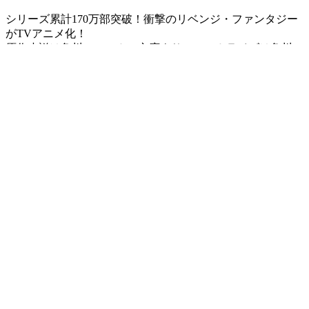
シリーズ累計170万部突破！衝撃のリベンジ・ファンタジー
がTVアニメ化！
原作小説は角川スニーカー文庫より、コミカライズは角川コ
ミックス・エースにて絶賛刊行中！
著者：月夜 涙/イラスト：しおこんぶによる大人気小説がTV
アニメ化！
勇者に利用され全てを奪われ続けた【癒】の勇者・ケヤルが
最強の<<回復>>の魔法を使い、これまでの人生を弄んだす
べての者たちへ復讐を誓う！
禁断の欲望に満ちたリベンジ・ファンタジーが2021年1月よ
り放送開始！
【初回生産特典】
●キャラクター原案・しおこんぶ 描き下ろし三方背BOX
●キャラクターデザイン・ごとうじゅんじ 描き下ろしデジパ
ック
●キャラクター原案・しおこんぶ 描き下ろしコミックス収録
特製ブックレット
●特典CD
【毎回特典】