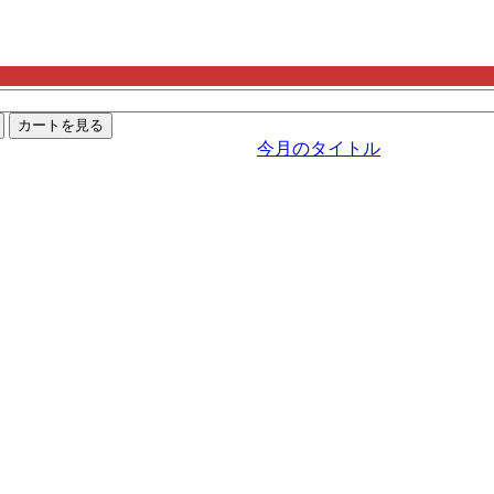
カートを見る
今月のタイトル
国丸ごと俺の孕ませオナホハーレム！
（この