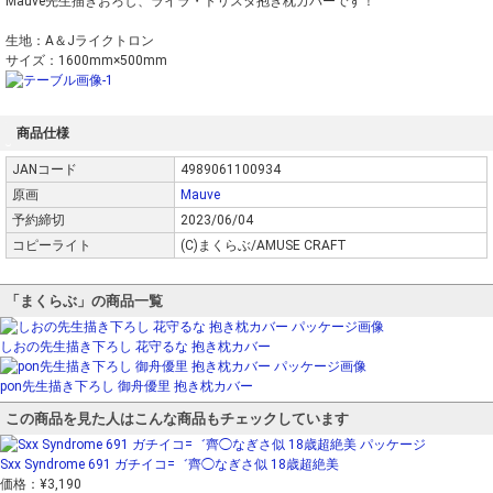
Mauve先生描きおろし、ライラ・トリスタ抱き枕カバーです！
生地：A＆Jライクトロン
サイズ：1600mm×500mm
商品仕様
JANコード
4989061100934
原画
Mauve
予約締切
2023/06/04
コピーライト
(C)まくらぶ/AMUSE CRAFT
「まくらぶ」の商品一覧
しおの先生描き下ろし 花守るな 抱き枕カバー
pon先生描き下ろし 御舟優里 抱き枕カバー
この商品を見た人はこんな商品もチェックしています
Sxx Syndrome 691 ガチイコ=゛齊◯なぎさ似 18歳超絶美
価格：
¥3,190