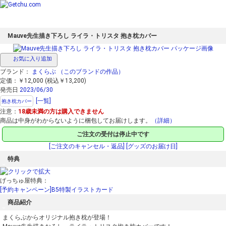
Mauve先生描き下ろし ライラ・トリスタ 抱き枕カバー
お気に入り追加
ブランド：
まくらぶ
（このブランドの作品）
定価：￥12,000 (税込￥13,200)
発売日
2023/06/30
[一覧]
抱き枕カバー
注意：
18歳未満の方は購入できません
商品は中身がわからないように梱包してお届けします。
（詳細）
ご注文の受付は停止中です
[ご注文のキャンセル・返品]
[グッズのお届け日]
特典
げっちゅ屋特典：
[予約キャンペーン]B5特製イラストカード
商品紹介
まくらぶからオリジナル抱き枕が登場！