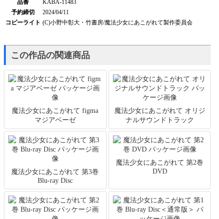
品番
KABA-11483
予約締切
2024/04/11
コピーライト
(C)小野中彰大・竹書房/魔法少女にあこがれて製作委員会
この作品の関連商品
魔法少女にあこがれて figma
魔法少女にあこがれて オリジ
マジアベーゼ
ナルサウンドトラック
魔法少女にあこがれて 第2巻
DVD
魔法少女にあこがれて 第3巻
Blu-ray Disc