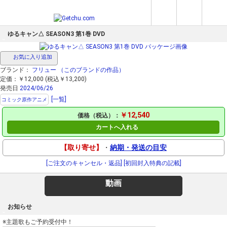
ゆるキャン△ SEASON3 第1巻 DVD
お気に入り追加
ブランド：
フリュー
（このブランドの作品）
定価：￥12,000 (税込￥13,200)
発売日
2024/06/26
[一覧]
コミック原作アニメ
￥12,540
価格（税込）：
カートへ入れる
【取り寄せ】
・
納期・発送の目安
[ご注文のキャンセル・返品]
[初回封入特典の記載]
動画
お知らせ
※主題歌もご予約受付中！