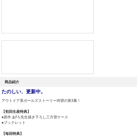
商品紹介
たのしい、更新中。
アウトドア系ガールズストーリー待望の第3幕！
【初回生産特典】
●原作 あfろ先生描き下ろし三方背ケース
●ブックレット
【毎回特典】