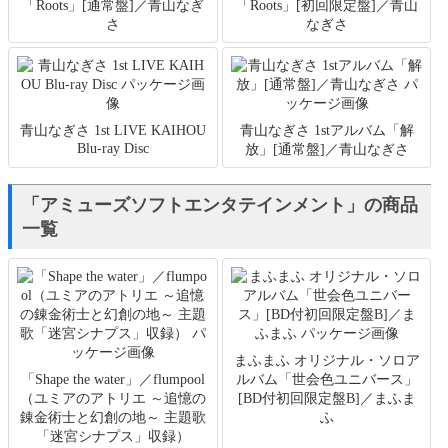
「Roots」[通常盤]／青山なぎ
「Roots」[初回限定盤]／青山
さ
なぎさ
青山なぎさ 1st LIVE KAIHOU
青山なぎさ 1stアルバム「解
Blu-ray Disc
放」[通常盤]／青山なぎさ
「アミューズソフトエンタテインメント」の商品
一覧
まふまふ オリジナル・ソロア
「Shape the water」／flumpool
ルバム「世会色ユニバース」
（ユミアのアトリエ ～追憶の
[BD付初回限定盤B]／まふま
錬金術士と幻創の地～ 主題歌
ふ
「迷宮シナプス」収録）