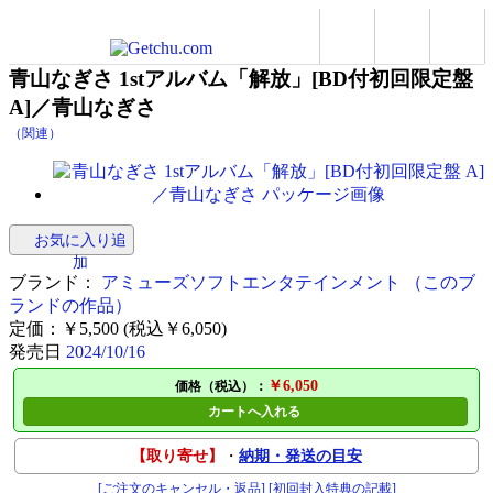
青山なぎさ 1stアルバム「解放」[BD付初回限定盤
A]／青山なぎさ
（関連）
お気に入り追
加
ブランド：
アミューズソフトエンタテインメント
（このブ
ランドの作品）
定価：￥5,500 (税込￥6,050)
発売日
2024/10/16
￥6,050
価格（税込）：
カートへ入れる
【取り寄せ】
・
納期・発送の目安
[ご注文のキャンセル・返品]
[初回封入特典の記載]