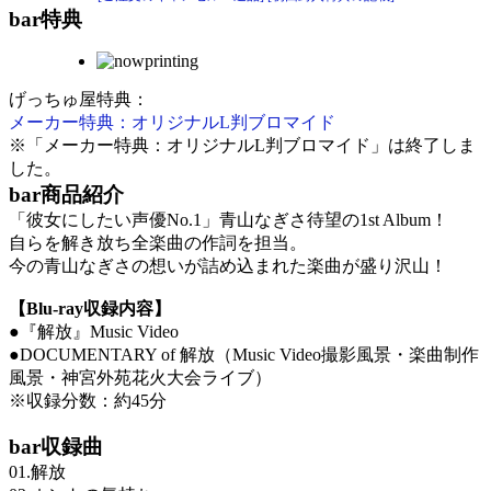
bar
特典
げっちゅ屋特典：
メーカー特典：オリジナルL判ブロマイド
※「メーカー特典：オリジナルL判ブロマイド」は終了しま
した。
bar
商品紹介
「彼女にしたい声優No.1」青山なぎさ待望の1st Album！
自らを解き放ち全楽曲の作詞を担当。
今の青山なぎさの想いが詰め込まれた楽曲が盛り沢山！
【Blu-ray収録内容】
●『解放』Music Video
●DOCUMENTARY of 解放（Music Video撮影風景・楽曲制作
風景・神宮外苑花火大会ライブ）
※収録分数：約45分
bar
収録曲
01.解放