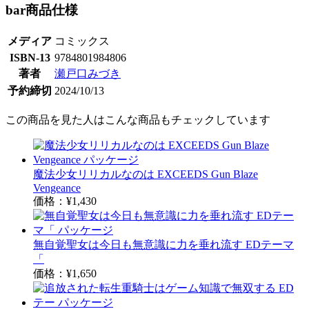
bar
商品仕様
メディア
コミックス
ISBN-13
9784801984806
著者
瀬戸口みづき
予約締切
2024/10/13
この商品を見た人はこんな商品もチェックしています
魔法少女リリカルなのは EXCEEDS Gun Blaze
Vengeance
価格：
¥1,430
無自覚聖女は今日も無意識に力を垂れ流す EDテーマ
「
価格：
¥1,650