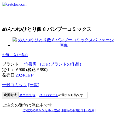
めんつゆひとり飯 8 バンブーコミックス
お気に入り追加
ブランド：
竹書房
（このブランドの作品）
定価：￥900 (税込￥990)
発売日
2024/11/14
一般コミック
[一覧]
宅配方法
ネコポス(A)
・
ゆうパケット
の選択が可能です。
ご注文の受付は停止中です
[ご注文のキャンセル・返品]
[書籍のお届け日・在庫]