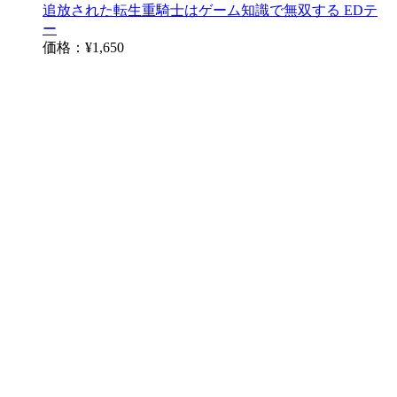
追放された転生重騎士はゲーム知識で無双する EDテ
ー
価格：
¥1,650
DIALOGUE＋ 14thシングル「奇跡は起きない」[通常
盤]
価格：
¥1,400
領民0人の辺境領主様 EDテーマ「星降る夜の約束 / Win
価格：
¥1,650
きみが死ぬまで恋したい OPテーマ「Amore」[通常盤]
／
価格：
¥1,650
そうだ、売国しよう～天才王子の赤字国家再生術～ 19
価格：
¥770