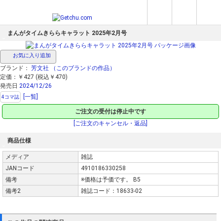
まんがタイムきららキャラット 2025年2月号
お気に入り追加
ブランド：
芳文社
（このブランドの作品）
定価：￥427 (税込￥470)
発売日
2024/12/26
[一覧]
4コマ誌
ご注文の受付は停止中です
[ご注文のキャンセル・返品]
商品仕様
メディア
雑誌
JANコード
4910186330258
備考
※価格は予価です。 B5
備考2
雑誌コード：18633-02