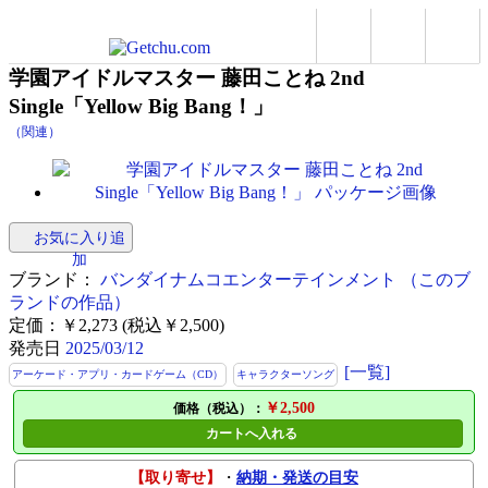
学園アイドルマスター 藤田ことね 2nd
Single「Yellow Big Bang！」
（関連）
お気に入り追
加
ブランド：
バンダイナムコエンターテインメント
（このブ
ランドの作品）
定価：￥2,273 (税込￥2,500)
発売日
2025/03/12
[一覧]
アーケード・アプリ・カードゲーム（CD）
キャラクターソング
￥2,500
価格（税込）：
カートへ入れる
【取り寄せ】
・
納期・発送の目安