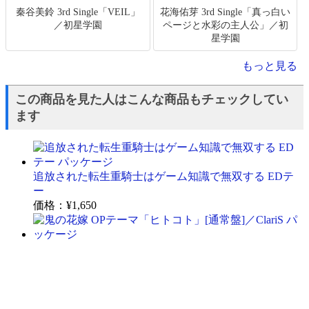
秦谷美鈴 3rd Single「VEIL」
花海佑芽 3rd Single「真っ白い
／初星学園
ページと水彩の主人公」／初
星学園
もっと見る
この商品を見た人はこんな商品もチェックしてい
ます
追放された転生重騎士はゲーム知識で無双する EDテ
ー
価格：
¥1,650
鬼の花嫁 OPテーマ「ヒトコト」[通常盤]／ClariS
価格：
¥1,650
転校先の清楚可憐な美少女が、昔男子と思って一緒に