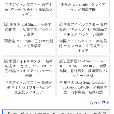
学園アイドルマスター 倉本千
雨夜燕 3rd Single「クライア
奈 [Wonder Scale] 1/7 完成品フ
イ」／初星学園
ィギュア
雨夜燕 2nd Single「三分半の創
学園アイドルマスター 秦谷美
世」／初星学園
鈴-ツキノカメ- 1/7 完成品フィ
ギュア
学園アイドルマスター 姫崎莉
初星学園 Duet Song Collection
波 キミとセミブルーVer. 1/7
「SUGAR FLAVOR」／初星学
完成品フィギュア
園、有村麻央、姫崎莉波
もっと見る