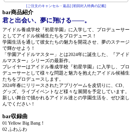
[ご注文のキャンセル・返品]
[初回封入特典の記載]
bar
商品紹介
君と出会い、夢に翔ける――。
アイドル養成学校『初星学園』に入学して、プロデューサー
としてアイドル候補生たちをプロデュース！
学園生活を通して彼女たちの魅力を開花させ、夢のステージ
で輝かせよう！
「学園アイドルマスター」とは2024年に誕生した、『アイド
ルマスター』シリーズの最新作。
プレイヤーはアイドル養成学校『初星学園』に入学し、プロ
デューサーとして様々な問題と魅力を抱えたアイドル候補生
たちをプロデュースします。
2024年春にリリースされたアプリゲームを皮切りに、CD、
グッズ、ライブイベントなど様々な展開を予定しています。
新しい舞台で描かれるアイドル達との学園生活を、ぜひ楽し
んでください！
bar
収録曲
01 Yellow Big Bang！
02 ふわふわ