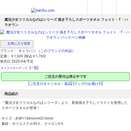
魔法少女リリカルなのはシリーズ 描き下ろしスポーツタオル フェイト・T・ハ
ラオウン
お気に入り追加
ブランド：
キャラバン
（このブランドの作品）
定価：￥1,600 (税込￥1,760)
発売日 2025/04/予定
[一覧]
キャラクターグッズ
ご注文の受付は停止中です
[ご注文のキャンセル・返品]
[グッズのお届け日]
商品紹介
『魔法少女リリカルなのはシリーズ』より、新規描き下ろしイラストを使用した
スポーツタオルが登場！
サイズ：約W1100mm×H210mm
素材：ポリエステル95％、ナイロン5％