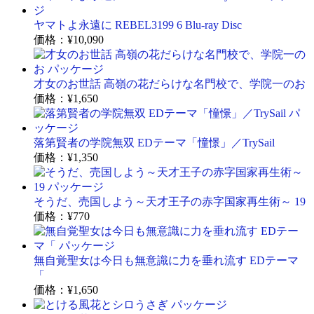
ヤマトよ永遠に REBEL3199 6 Blu-ray Disc
価格：
¥10,090
才女のお世話 高嶺の花だらけな名門校で、学院一のお
価格：
¥1,650
落第賢者の学院無双 EDテーマ「憧憬」／TrySail
価格：
¥1,350
そうだ、売国しよう～天才王子の赤字国家再生術～ 19
価格：
¥770
無自覚聖女は今日も無意識に力を垂れ流す EDテーマ
「
価格：
¥1,650