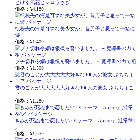
とける風花とシロうさぎ
価格：
¥4,180
転校先の清楚可憐な美少女が、昔男子と思って一緒に
遊
価格：
¥1,400
ブチ切れ令嬢は報復を誓いました。 ～魔導書の力で祖
価格：
¥1,500
君のことが大大大大大好きな100人の彼女 ぷちちょこ
ア
価格：
¥1,280
きみが死ぬまで恋したい OPテーマ「Amore」[通常盤]
／
価格：
¥1,650