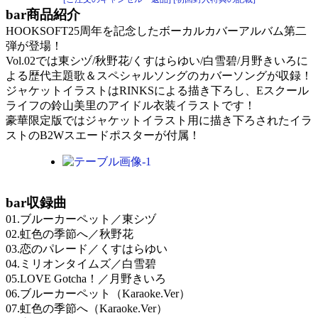
bar
商品紹介
HOOKSOFT25周年を記念したボーカルカバーアルバム第二
弾が登場！
Vol.02では東シヅ/秋野花/くすはらゆい/白雪碧/月野きいろに
よる歴代主題歌＆スペシャルソングのカバーソングが収録！
ジャケットイラストはRINKSによる描き下ろし、Eスクール
ライフの鈴山美里のアイドル衣装イラストです！
豪華限定版ではジャケットイラスト用に描き下ろされたイラ
ストのB2Wスエードポスターが付属！
bar
収録曲
01.ブルーカーペット／東シヅ
02.虹色の季節へ／秋野花
03.恋のパレード／くすはらゆい
04.ミリオンタイムズ／白雪碧
05.LOVE Gotcha！／月野きいろ
06.ブルーカーペット（Karaoke.Ver）
07.虹色の季節へ（Karaoke.Ver）