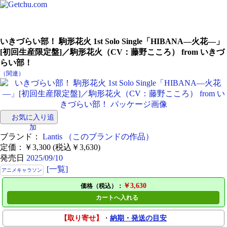
いきづらい部！ 駒形花火 1st Solo Single「HIBANA―火花―」
[初回生産限定盤]／駒形花火（CV：藤野こころ） from いきづ
らい部！
（関連）
お気に入り追
加
ブランド：
Lantis
（このブランドの作品）
定価：￥3,300 (税込￥3,630)
発売日
2025/09/10
[一覧]
アニメキャラソン
￥3,630
価格（税込）：
カートへ入れる
【取り寄せ】
・
納期・発送の目安