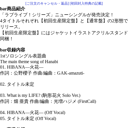
[ご注文のキャンセル・返品]
[初回封入特典の記載]
bar
商品紹介
「ラブライブ！シリーズ」ニューシングルが発売決定！
4タイトルそれぞれ【初回生産限定盤】と【通常盤】の2形態で
リリース。
【初回生産限定盤】にはジャケットイラストアクリルスタンド
同梱！
bar
収録内容
1stソロシングル表題曲
The main theme song of Hanabi
01. HIBANA―火花―
作詞：公野櫻子 作曲/編曲：GAK-amazuti-
02. タイトル未定
03. What is my LIFE? (駒形花火 Solo Ver.)
作詞：畑 亜貴 作曲/編曲：光増ハジメ (FirstCall)
04. HIBANA―火花― (Off Vocal)
05. タイトル未定 (Off Vocal)