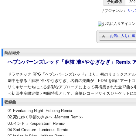
予約締切
202
サブジャンル：
サウ
お気に入りに追
商品紹介
ヘブンバーンズレッド「麻枝 准×やなぎなぎ」Remix 
ドラマチック RPG『ヘブンバーンズレッド』より、初のリミックスア
劇中を彩る「麻枝 准×やなぎなぎ」名義の楽曲が、EDM を軸にアー
リミキサーたちによる多彩なアプローチによって再構築された全13曲を
＜初回生産限定盤＞初回特典として、豪華レコードサイズジャケットに
収録曲
01.Everlasting Night -Echoing Remix-
02.死にゆく季節のきみへ -Mement Remix-
03.インドラ -Superstorm Remix-
04.Sad Creature -Luminous Remix-