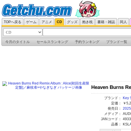
TOPへ戻る
ゲーム
アニメ
CD
グッズ
抱き枕
書籍・雑誌
同人
今月のタイトル
セールスランキング
予約ランキング
ブランド一覧
Heaven Burns
ブランド：
Key 
定価：
￥5,
発売日：
2025
メディア：
AUD
JANコード：
4933
品番：
KSLA