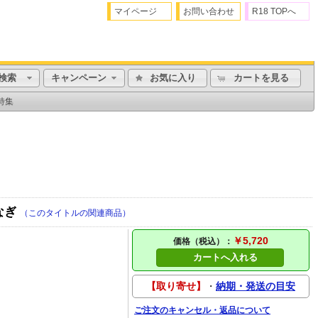
マイページ
お問い合わせ
R18 TOPへ
検索
キャンペーン
お気に入り
カートを見る
特集
ぎなぎ
（このタイトルの関連商品）
￥5,720
価格（税込）：
カートへ入れる
【取り寄せ】
・
納期・発送の目安
ご注文のキャンセル・返品について