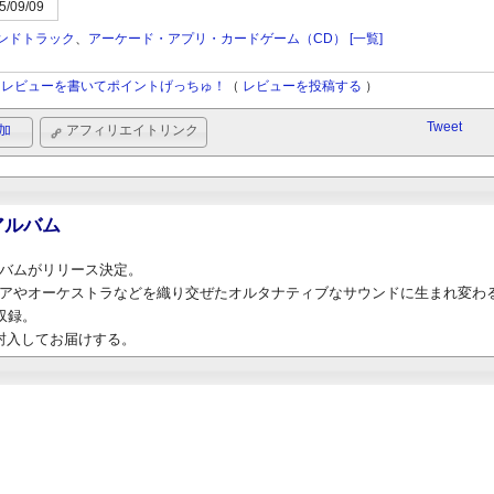
5/09/09
ンドトラック
、
アーケード・アプリ・カードゲーム（CD）
[一覧]
レビューを書いてポイントげっちゅ！
（
レビューを投稿する
）
Tweet
加
アフィリエイトリンク
アルバム
ルバムがリリース決定。
トコアやオーケストラなどを織り交ぜたオルタナティブなサウンドに生まれ変わ
収録。
封入してお届けする。