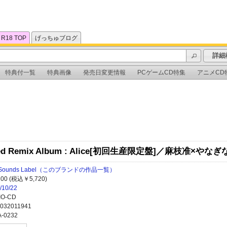
R18 TOP
げっちゅブログ
詳細
特典付一覧
特典画像
発売日変更情報
PCゲームCD特集
アニメCD
 Red Remix Album : Alice[初回生産限定盤]／麻枝准×やな
Sounds Label
（このブランドの作品一覧）
200 (税込￥5,720)
/10/22
IO-CD
032011941
-0232