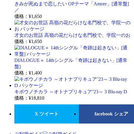
きみが死ぬまで恋したい OPテーマ「Amore」[通常盤]
／
価格：
¥1,650
才女のお世話 高嶺の花だらけな名門校で、学院一のお
価格：
¥1,650
DIALOGUE＋ 14thシングル「奇跡は起きない」[通常
盤]
価格：
¥1,400
キボウノチカラ ～オトナプリキュア’23～ 3 Blu-ray D
価格：
¥18,810
X ツイート
facebook シェア