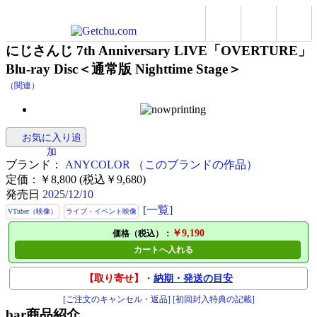
にじさんじ 7th Anniversary LIVE「OVERTURE」
Blu-ray Disc＜通常版 Nighttime Stage＞
（関連）
お気に入り追
加
ブランド：
ANYCOLOR
（このブランドの作品）
定価：￥8,800 (税込￥9,680)
発売日
2025/12/10
[一覧]
VTuber（映像）
ライブ・イベント映像
￥9,190
価格（税込）：
カートへ入れる
【取り寄せ】
・
納期・発送の目安
[ご注文のキャンセル・返品]
[初回封入特典の記載]
bar
商品紹介