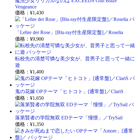
魔法少女リリカルなのは EXCEEDS Gun Blaze
Vengeance
価格：
¥1,430
「Lehre der Rose」[Blu-ray付生産限定盤]／Roselia
価格：
¥9,900
転校先の清楚可憐な美少女が、昔男子と思って一緒に
遊
価格：
¥1,400
鬼の花嫁 OPテーマ「ヒトコト」[通常盤]／ClariS
価格：
¥1,650
落第賢者の学院無双 EDテーマ「憧憬」／TrySail
価格：
¥1,350