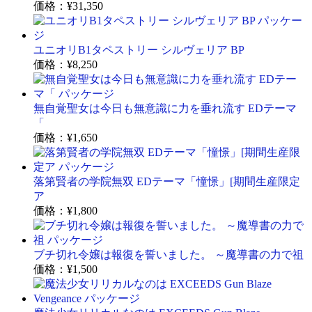
価格：
¥31,350
ユニオリB1タペストリー シルヴェリア BP
価格：
¥8,250
無自覚聖女は今日も無意識に力を垂れ流す EDテーマ
「
価格：
¥1,650
落第賢者の学院無双 EDテーマ「憧憬」[期間生産限定
ア
価格：
¥1,800
ブチ切れ令嬢は報復を誓いました。 ～魔導書の力で祖
価格：
¥1,500