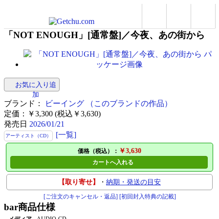
「NOT ENOUGH」[通常盤]／今夜、あの街から
お気に入り追
加
ブランド：
ビーイング
（このブランドの作品）
定価：￥3,300 (税込￥3,630)
発売日
2026/01/21
[一覧]
アーティスト（CD）
￥3,630
価格（税込）：
カートへ入れる
【取り寄せ】
・
納期・発送の目安
[ご注文のキャンセル・返品]
[初回封入特典の記載]
bar
商品仕様