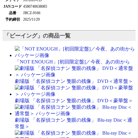
メディア
AUDIO-CD
JANコード
4580740638085
品番
JBCZ-9166
予約締切
2025/11/29
「ビーイング」の商品一覧
「NOT ENOUGH」[初回限定盤]／今夜、あの街から
劇場版 「名探偵コナン 隻眼の残像」 DVD＜通常盤＞
劇場版 「名探偵コナン 隻眼の残像」 DVD＜豪華盤＞
劇場版 「名探偵コナン 隻眼の残像」 Blu-ray Disc＜通
常盤＞