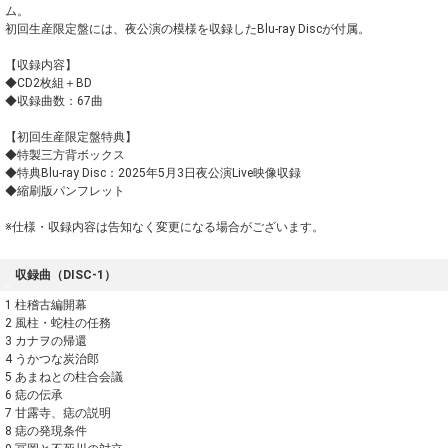
ム。
初回生産限定盤には、夜公演の模様を収録したBlu-ray Discが付属。
【収録内容】
◆CD2枚組＋BD
◆収録曲数：67曲
【初回生産限定盤特典】
◆特製三方背ボックス
◆特典Blu-ray Disc：2025年5月3日夜公演Live映像収録
◆縮刷版パンフレット
※仕様・収録内容は告知なく変更になる場合がございます。
収録曲（DISC-1）
1 柱稽古編開幕
2 風柱・蛇柱の任務
3 カナヲの帰還
4 うかつな炭治郎
5 あまねとの柱合会議
6 痣の伝承
7 甘露寺、痣の説明
8 痣の発現条件