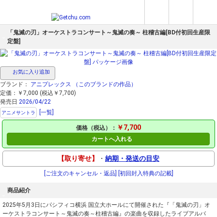
「鬼滅の刃」オーケストラコンサート～鬼滅の奏～ 柱稽古編[BD付初回生産限
定盤]
お気に入り追加
ブランド：
アニプレックス
（このブランドの作品）
定価：￥7,000 (税込￥7,700)
発売日
2026/04/22
[一覧]
アニメサントラ
￥7,700
価格（税込）：
カートへ入れる
【取り寄せ】
・
納期・発送の目安
[ご注文のキャンセル・返品]
[初回封入特典の記載]
商品紹介
2025年5月3日にパシフィコ横浜 国立大ホールにて開催された『「鬼滅の刃」オ
ーケストラコンサート～鬼滅の奏～柱稽古編』の楽曲を収録したライブアルバ