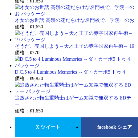
価格：
¥1,650
才女のお世話 高嶺の花だらけな名門校で、学院一のお
価格：
¥1,650
そうだ、売国しよう～天才王子の赤字国家再生術～ 19
価格：
¥770
D.C.5 to 4 Luminous Memories ～ダ・カーポ5 トゥ 4
価格：
¥9,820
追放された転生重騎士はゲーム知識で無双する EDテ
ー
価格：
¥1,650
X ツイート
facebook シェア