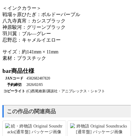
＜インクカラー＞
戦場ヶ原ひたぎ：ボルドーパープル
八九寺真宵：カシスブラック
神原駿河：グリーンブラック
羽川翼：ブル―グレー
忍野忍：キャメルイエロー
サイズ：約141mm × 11mm
素材：プラスチック
bar
商品仕様
JANコード
4582682487820
予約締切
2026/02/05
コピーライト
(C)西尾維新/講談社・アニプレックス・シャフト
この作品の関連商品