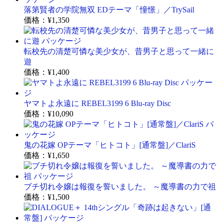
落第賢者の学院無双 EDテーマ「憧憬」／TrySail
価格：
¥1,350
転校先の清楚可憐な美少女が、昔男子と思って一緒に
遊
価格：
¥1,400
ヤマトよ永遠に REBEL3199 6 Blu-ray Disc
価格：
¥10,090
鬼の花嫁 OPテーマ「ヒトコト」[通常盤]／ClariS
価格：
¥1,650
ブチ切れ令嬢は報復を誓いました。 ～魔導書の力で祖
価格：
¥1,500