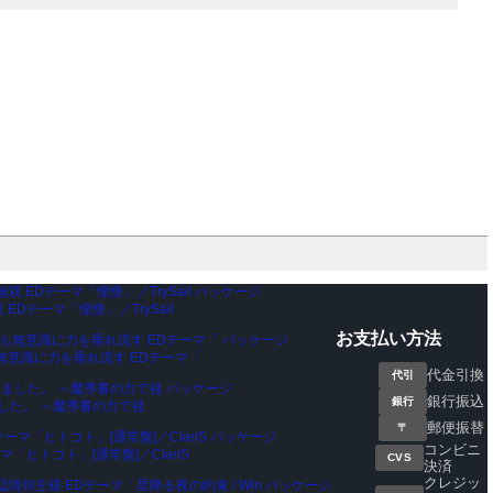
EDテーマ「憧憬」／TrySail
お支払い方法
無意識に力を垂れ流す EDテーマ「
代金引換
代引
銀行振込
銀行
した。 ～魔導書の力で祖
郵便振替
〒
コンビニ
マ「ヒトコト」[通常盤]／ClariS
CVS
決済
クレジッ