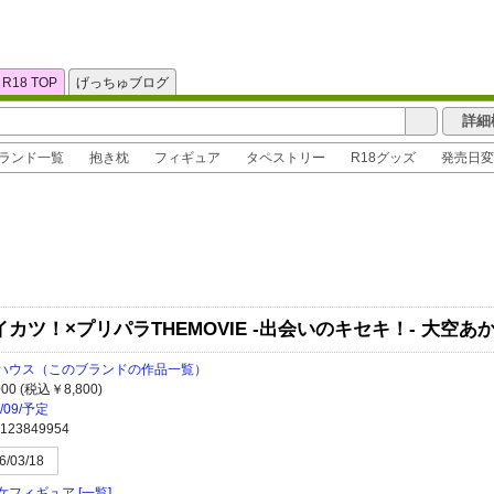
R18 TOP
げっちゅブログ
詳細
ランド一覧
抱き枕
フィギュア
タペストリー
R18グッズ
発売日変
 アイカツ！×プリパラTHEMOVIE -出会いのキセキ！- 大空
ハウス
（このブランドの作品一覧）
000 (税込￥8,800)
6/09/予定
123849954
6/03/18
女フィギュア
[一覧]