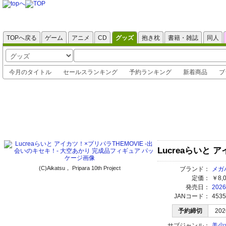
TOPへ戻る
ゲーム
アニメ
CD
グッズ
抱き枕
書籍・雑誌
同人
今月のタイトル
セールスランキング
予約ランキング
新着商品
ブ
Lucreaらいと
(C)Aikatsu， Pripara 10th Project
ブランド：
メガ
定価：
￥8,
発売日：
202
JANコード：
4535
予約締切
202
サブジャンル：
美少