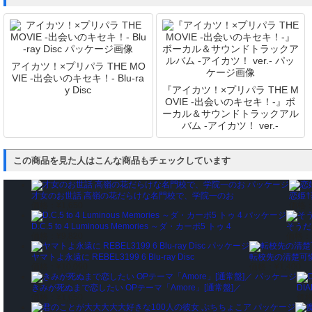
アイカツ！×プリパラ THE MO
VIE -出会いのキセキ！- Blu-ra
y Disc
『アイカツ！×プリパラ THE M
OVIE -出会いのキセキ！-』ボ
ーカル＆サウンドトラックアル
バム -アイカツ！ ver.-
この商品を見た人はこんな商品もチェックしています
才女のお世話 高嶺の花だらけな名門校で、学院一のお
恋姫
価格：
¥1,650
価格
D.C.5 to 4 Luminous Memories ～ダ・カーポ5 トゥ 4
そうだ
価格：
¥9,820
価格：
ヤマトよ永遠に REBEL3199 6 Blu-ray Disc
転校先の清楚可
価格：
¥10,090
価格：
¥1,400
きみが死ぬまで恋したい OPテーマ「Amore」[通常盤]／
DI
価格：
¥1,650
価