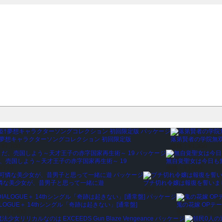
†夢想キャラクターソングコレクション 初回限定版
落第賢者の学院無双 
：
¥7,700
価格：
¥1,350
、売国しよう～天才王子の赤字国家再生術～ 19
無自覚聖女は今日も
¥770
価格：
¥1,650
憐な美少女が、昔男子と思って一緒に遊
ブチ切れ令嬢は報復を誓いま
価格：
¥1,500
ALOGUE＋ 14thシングル「奇跡は起きない」[通常盤]
鬼の花嫁 OPテー
格：
¥1,400
価格：
¥1,650