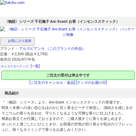
〈物語〉シリーズ 千石撫子 Ani-Scent お香（インセンススティック）
お気に入り追加
ブランド：
アルマビアンカ
（このブランドの作品）
定価：￥2,500 (税込￥2,750)
発売日 2026/07/中旬
[一覧]
キャラクターグッズ
ご注文の受付は停止中です
[ご注文のキャンセル・返品]
[グッズのお届け日]
商品紹介
『〈物語〉シリーズ』より、Ani-Scent インセンススティックの登場です。
阿良々木暦への淡い恋心をほのかに甘く香るピーチで表現し、清純さを感じるゼ
ラニウムの香りを合わせ、守りたくなるような可憐な香りに仕上げました。
簡易お香立てが付属しておりますので、ご購入後すぐに香りを楽しめます。
ゆったりと過ごしたいひとときや、お部屋の空気の切り替えや気分のリフレッシ
ュに、様々なタイミングで香りをお楽しみください。