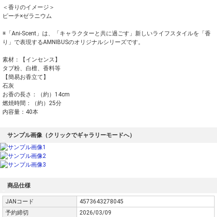
＜香りのイメージ＞
ピーチ×ゼラニウム
※「Ani-Scent」は、「キャラクターと共に過ごす」新しいライフスタイルを「香
り」で表現するAMNIBUSのオリジナルシリーズです。
素材：【インセンス】
タブ粉、白檀、香料等
【簡易お香立て】
石灰
お香の長さ：（約）14cm
燃焼時間：（約）25分
内容量：40本
サンプル画像（クリックでギャラリーモードへ）
商品仕様
JANコード
4573643278045
予約締切
2026/03/09