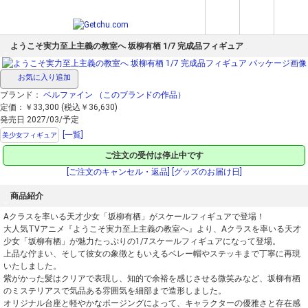
ようこそ実力至上主義の教室へ 坂柳有栖 1/7 完成品フィギュア
お気に入り追加
ブランド：
ベルファイン
（このブランドの作品）
定価：￥33,300 (税込￥36,630)
発売日 2027/03/予定
[一覧]
美少女フィギュア
ご注文の受付は停止中です
[ご注文のキャンセル・返品]
[グッズのお届け日]
商品紹介
Aクラスを率いる天才少女「坂柳有栖」がスケールフィギュアで登場！
大人気TVアニメ『ようこそ実力至上主義の教室へ』より、Aクラスを率いる天才
少女「坂柳有栖」が魅力たっぷりの1/7スケールフィギュアになって登場。
上品な佇まい、そして彼女の象徴ともいえるベレー帽やステッキまで丁寧に再現
いたしました。
紫がかった髪はクリアで表現し、知的で余裕を感じさせる微笑みなど、坂柳有栖
のミステリアスで気品ある雰囲気を細部まで造形しました。
オリジナル台座と軽やかなポージングによって、キャラクターの優雅さと存在感