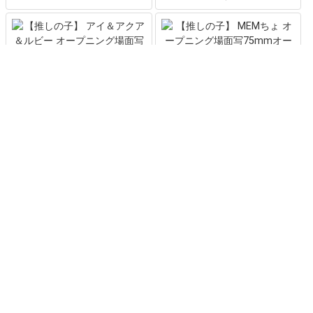
【推しの子】 MEMちょ オー
【推しの子】 アイ＆アクア＆
プニング場面写75mmオーロ
ルビー オープニング場面写75
ラ缶バッジ
mmオーロラ缶バッジ
【推しの子】 黒川あかね オー
【推しの子】 黒川あかね オー
プニング場面写75mmオーロ
プニング場面写75mmオーロ
ラ缶バッジ ver.B
ラ缶バッジ ver.A
もっと見る
「KADOKAWA」の商品一覧