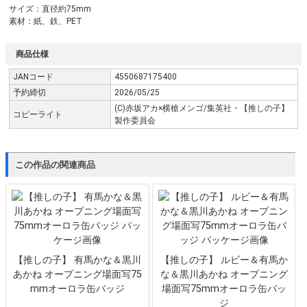
サイズ：直径約75mm
素材：紙、鉄、PET
商品仕様
JANコード
4550687175400
予約締切
2026/05/25
(C)赤坂アカ×横槍メンゴ/集英社・【推しの子】
コピーライト
製作委員会
この作品の関連商品
【推しの子】 有馬かな＆黒川
【推しの子】 ルビー＆有馬か
あかね オープニング場面写75
な＆黒川あかね オープニング
mmオーロラ缶バッジ
場面写75mmオーロラ缶バッ
ジ