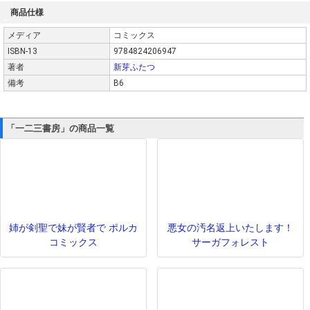
商品仕様
メディア
コミックス
ISBN-13
9784824206947
著者
新芽ふたつ
備考
B6
「一二三書房」の商品一覧
姉が剣聖で妹が賢者で ポルカ
悪女の汚名返上いたします！
コミックス
サーガフォレスト