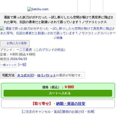
通販で買った妖刀がガチだった ～試し斬りしたら空間が裂けて異世界に飛ばさ
れた挙句、伝説の勇者だと勘違いされて困っています 1 ノヴァコミックス
お気に入り追加
ブランド：
一二三書房
（このブランドの作品）
定価：￥800 (税込￥880)
発売日
2026/06/25
[一覧]
一般コミック
宅配方法
ネコポス(C)
・
ゆうパケット
の選択が可能です。
￥880
価格（税込）：
カートへ入れる
【取り寄せ】
・
納期・発送の目安
[ご注文のキャンセル・返品]
[書籍のお届け日・在庫]