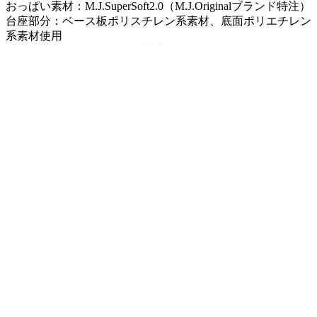
おっぱい素材：M.J.SuperSoft2.0（M.J.Originalブランド特注）
台座部分：ベース板ポリスチレン系素材、底面ポリエチレン
系素材使用
国内工場にてハンドメイド製造
※画像は開発中のものとなります。
bar
等身大おっぱいマウスパッドとは
～祝！等身大おっぱいマウスパッド10周年！～
「究極の等身大アイテム」を目指して独自の企画研究を進
め、2013年の発表以来、多くのファンを魅了してきた「等身
大おっぱいマウスパッド」。
おかげさまで2024年、商品化10周年のアニバーサリーイヤー
を迎えました！
こだわりぬいた素材を惜しみなく使用し、国内工場でのハン
ドメイドを徹底。
量産不可の「完全受注製造商品」ではありますが、ここまで
続けて来られたのはお客様の支えあってこそだと思っており
ます。
今後もハイクオリティな商品をお客様にお届けすべく、スタ
ッフ一同、一層の努力をして参ります！