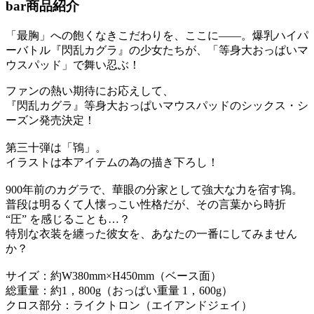
bar
商品紹介
「最胸」への飽くなきこだわりを、ここに――。爆乳ハイパ
ーバトル『閃乱カグラ』の少女たちが、「等身大おっぱいマ
ウスパッド」で舞い忍ぶ！
ファンの熱い期待にお応えして、
『閃乱カグラ』等身大おっぱいマウスパッドのシックス・シ
ーズン発売決定！
第三十弾は「鴇」。
イラストは本アイテムの為の描き下ろし！
900年前のカグラで、華眼の分家として強大な力を宿す鴇。
普段は明るくて人懐っこい性格だが、その言葉から時折
“圧” を感じることも…？
特別な衣装を纏った彼女を、あなたの一番にしてみません
か？
サイズ：約W380mm×H450mm（ベース面）
総重量：約1，800g（おっぱい重量 1，600g）
クロス部分：ライクトロン（エイアンドジェイ）