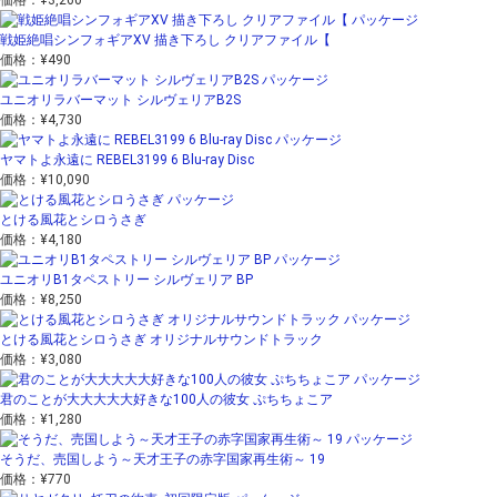
価格：
¥3,260
戦姫絶唱シンフォギアXV 描き下ろし クリアファイル【
価格：
¥490
ユニオリラバーマット シルヴェリアB2S
価格：
¥4,730
ヤマトよ永遠に REBEL3199 6 Blu-ray Disc
価格：
¥10,090
とける風花とシロうさぎ
価格：
¥4,180
ユニオリB1タペストリー シルヴェリア BP
価格：
¥8,250
とける風花とシロうさぎ オリジナルサウンドトラック
価格：
¥3,080
君のことが大大大大大好きな100人の彼女 ぷちちょこア
価格：
¥1,280
そうだ、売国しよう～天才王子の赤字国家再生術～ 19
価格：
¥770