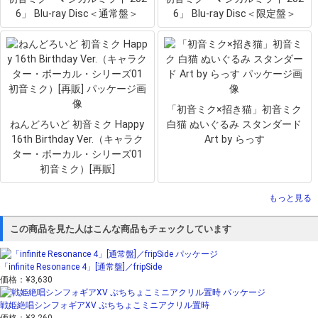
6」 Blu-ray Disc＜通常盤＞
6」 Blu-ray Disc＜限定盤＞
「初音ミク×招き猫」初音ミク
ねんどろいど 初音ミク Happy
白猫 ぬいぐるみ スタンダード
16th Birthday Ver.（キャラク
Art by らっす
ター・ボーカル・シリーズ01
初音ミク）[再販]
もっと見る
この商品を見た人はこんな商品もチェックしています
「infinite Resonance 4」[通常盤]／fripSide
価格：
¥3,630
戦姫絶唱シンフォギアXV ぷちちょこミニアクリル置時