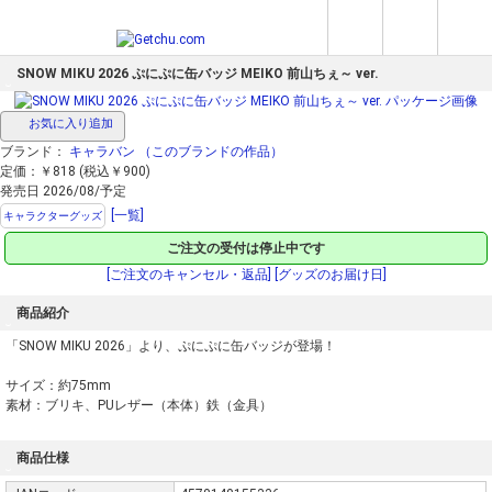
SNOW MIKU 2026 ぷにぷに缶バッジ MEIKO 前山ちぇ～ ver.
お気に入り追加
ブランド：
キャラバン
（このブランドの作品）
定価：￥818 (税込￥900)
発売日 2026/08/予定
[一覧]
キャラクターグッズ
ご注文の受付は停止中です
[ご注文のキャンセル・返品]
[グッズのお届け日]
商品紹介
「SNOW MIKU 2026」より、ぷにぷに缶バッジが登場！
サイズ：約75mm
素材：ブリキ、PUレザー（本体）鉄（金具）
商品仕様