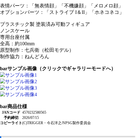
表情パーツ：「無表情顔」「不機嫌顔」「メロメロ顔」
オプションパーツ：「ストライプ I＆II」「ホネコネコ」
プラスチック製 塗装済み可動フィギュア
ノンスケール
専用台座付属
全高：約100mm
原型制作：七兵衛（松田モデル）
制作協力：ねんどろん
bar
サンプル画像（クリックでギャラリーモードへ）
bar
商品仕様
JANコード
4570232580565
予約締切
2026/07/15
コピーライト
(C)TRIGGER・今石洋之/NPSG製作委員会