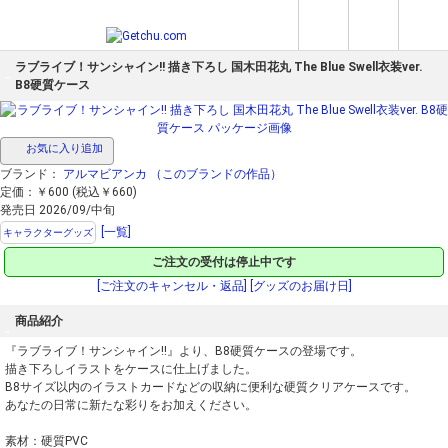
ラブライブ！サンシャイン!! 描き下ろし 国木田花丸 The Blue Swell衣装ver.
B8硬質ケース
お気に入り追加
ブランド：
アルマビアンカ
（このブランドの作品）
定価：￥600 (税込￥660)
発売日 2026/09/中旬
[一覧]
キャラクターグッズ
ご注文の受付は停止中です
[ご注文のキャンセル・返品]
[グッズのお届け日]
商品紹介
『ラブライブ！サンシャイン!!』より、B8硬質ケースの登場です。
描き下ろしイラストをケースに仕上げました。
B8サイズ以内のイラストカードなどの収納に便利な硬質クリアケースです。
あなたの日常に新たな彩りをお加えください。
素材：硬質PVC