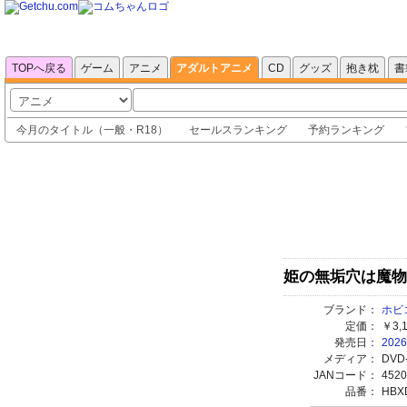
TOPへ戻る
ゲーム
アニメ
アダルトアニメ
CD
グッズ
抱き枕
書
今月のタイトル
（
一般
・
R18
）
セールスランキング
予約ランキング
姫の無垢穴は魔物ザー
ブランド：
ホビ
定価：
￥3,
発売日：
2026
メディア：
DVD
JANコード：
4520
品番：
HBX