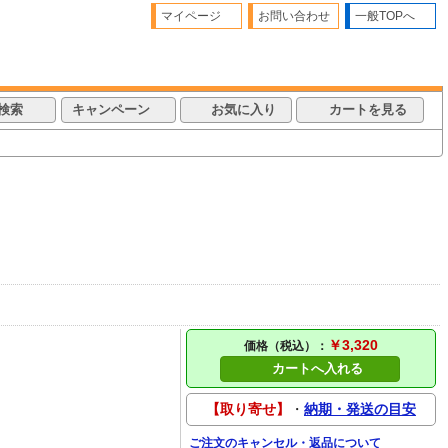
マイページ
お問い合わせ
一般TOPへ
検索
キャンペーン
お気に入り
カートを見る
￥3,320
価格（税込）：
カートへ入れる
【取り寄せ】
・
納期・発送の目安
ご注文のキャンセル・返品について