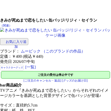
きみが死ぬまで恋をしたい 缶バッジ/リジィ・セイラン
（関連）
お気に入り追
加
ブランド：
ムービック
（このブランドの作品）
定価：￥400 (税込￥440)
発売日 2026/07/中旬
[一覧]
キャラクターグッズ
ご注文の受付は停止中です
[ご注文のキャンセル・返品]
[グッズのお届け日]
bar
商品紹介
TVアニメ『きみが死ぬまで恋をしたい』からそれぞれのイメ
ージカラーを基調とした背景デザインで缶バッジが登場♪
サイズ：直径約5.7cm
素材：紙、鉄、PET