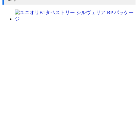
ユニオリB1タペストリー シルヴェリア BP
価格：
¥8,250
ブチ切れ令嬢は報復を誓いました。 ～魔導書の力で祖
価格：
¥31,350
「Lehre der Rose」[Blu-ray付生産限定盤]／Roselia
価格：
¥9,900
魔法少女リリカルなのは EXCEEDS Gun Blaze
Vengeance
価格：
¥1,430
キボウノチカラ ～オトナプリキュア’23～ 3 Blu-ray D