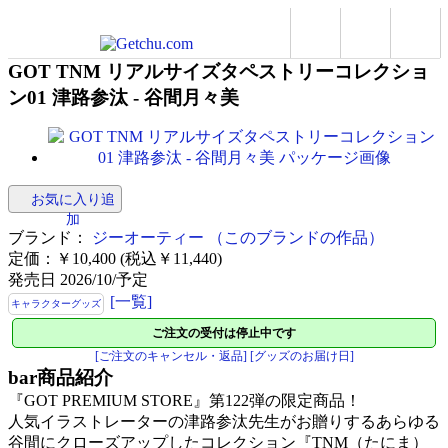
GOT TNM リアルサイズタペストリーコレクショ
ン01 津路参汰 - 谷間月々美
お気に入り追
加
ブランド：
ジーオーティー
（このブランドの作品）
定価：￥10,400 (税込￥11,440)
発売日 2026/10/予定
[一覧]
キャラクターグッズ
ご注文の受付は停止中です
[ご注文のキャンセル・返品]
[グッズのお届け日]
bar
商品紹介
『GOT PREMIUM STORE』第122弾の限定商品！
人気イラストレーターの津路参汰先生がお贈りするあらゆる
谷間にクローズアップしたコレクション『TNM（たにま）