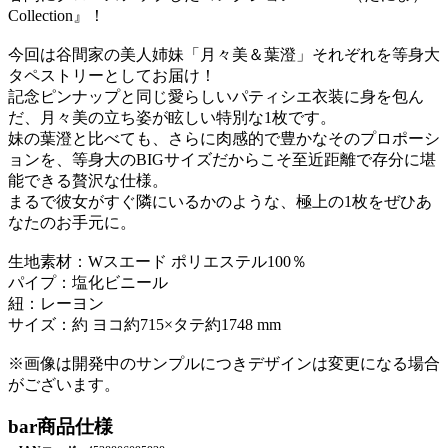
Collection』！
今回は谷間家の美人姉妹「月々美＆葉澄」それぞれを等身大
タペストリーとしてお届け！
記念ピンナップと同じ愛らしいパティシエ衣装に身を包ん
だ、月々美の立ち姿が眩しい特別な1枚です。
妹の葉澄と比べても、さらに肉感的で豊かなそのプロポーシ
ョンを、等身大のBIGサイズだからこそ至近距離で存分に堪
能できる贅沢な仕様。
まるで彼女がすぐ隣にいるかのような、極上の1枚をぜひあ
なたのお手元に。
生地素材：Wスエード ポリエステル100％
パイプ：塩化ビニール
紐：レーヨン
サイズ：約 ヨコ約715×タテ約1748 mm
※画像は開発中のサンプルにつきデザインは変更になる場合
がございます。
bar
商品仕様