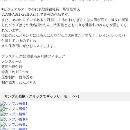
■ビジュアルアーツの代表取締役社長：馬場隆博氏
CLANNADはKey最大にして最強の作品です。
また、そのヒロインである古河 渚（ふるかわ なぎさ）は人気が高く、彼女に関連
したグッズはその代名詞のだんご大家族とともに今も世界中のみんなが愛してく
れています。
今回のねんどろいどにはあんぱんやだんこ大家族だけでなく、レインボーパンも
付属しているのですね！
永久保存用にぜひおススメします。
プラスチック製 塗装済み可動フィギュア
ノンスケール
専用台座付属
全高：約100mm
原型制作：西部秀寿
制作協力：ねんどろん
サンプル画像（クリックでギャラリーモードへ）