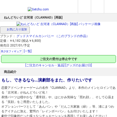
ねんどろいど 古河渚（CLANNAD）[再販]
お気に入り追加
ブランド：
グッドスマイルカンパニー
（このブランドの作品）
定価：￥6,182 (税込￥6,800)
発売日 2027/01/予定
[一覧]
美少女フィギュア
ご注文の受付は停止中です
[ご注文のキャンセル・返品]
[グッズのお届け日]
商品紹介
もし、できるなら…演劇部をまた、作りたいです
恋愛アドベンチャーゲームの名作『CLANNAD』より、本作のメインヒロインであ
る「古河渚」がねんどろいど化！
表情パーツは穏やかな「通常顔」や、はにかみ気味な「照れ顔」、そして心温ま
る「笑顔」をご用意いたしました。
オプションパーツとして「あんパン」や「だんご大家族（緑）」等、渚にまつわ
るアイテムに加え、驚愕の「レインボーパン」もお付けいたします！
劇中で印象的だった様々なシチュエーションを再現してお楽しみください！