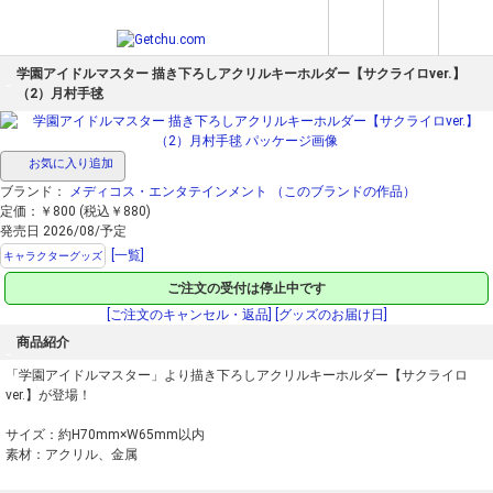
学園アイドルマスター 描き下ろしアクリルキーホルダー【サクライロver.】
（2）月村手毬
お気に入り追加
ブランド：
メディコス・エンタテインメント
（このブランドの作品）
定価：￥800 (税込￥880)
発売日 2026/08/予定
[一覧]
キャラクターグッズ
ご注文の受付は停止中です
[ご注文のキャンセル・返品]
[グッズのお届け日]
商品紹介
「学園アイドルマスター」より描き下ろしアクリルキーホルダー【サクライロ
ver.】が登場！
サイズ：約H70mm×W65mm以内
素材：アクリル、金属