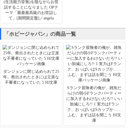
(生活能力皆無)を陰ながらお世
話することになりました OPテ
ーマ「最最最高級のお世話し
て」[期間限定盤]／angela
「ホビージャパン」の商品一覧
ダンジョンに閉じ込められて25
年。救出されたときには立派な
不審者になっていた 5 HJ文庫
Sランク冒険者の俺が、雑魚だ
らけの弱小Fランクパーティー
に加入するわけないだろ!! いい
加減にしろ!! 1 実力はFラン
ク、おっぱいはSカップか……
ふむ、まずは話を聞こう HJ文
庫