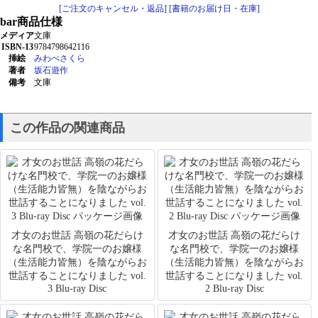
[ご注文のキャンセル・返品]
[書籍のお届け日・在庫]
bar
商品仕様
メディア
文庫
ISBN-13
9784798642116
挿絵
みわべさくら
著者
坂石遊作
備考
文庫
この作品の関連商品
才女のお世話 高嶺の花だらけ
才女のお世話 高嶺の花だらけ
な名門校で、学院一のお嬢様
な名門校で、学院一のお嬢様
（生活能力皆無）を陰ながらお
（生活能力皆無）を陰ながらお
世話することになりました vol.
世話することになりました vol.
3 Blu-ray Disc
2 Blu-ray Disc