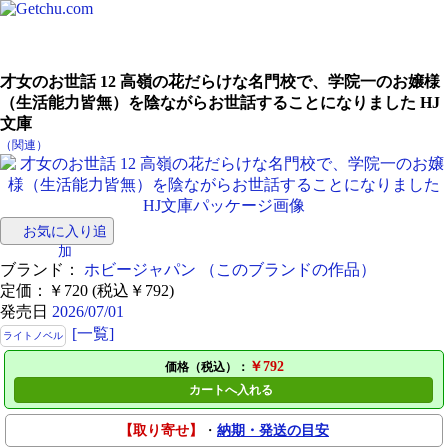
才女のお世話 12 高嶺の花だらけな名門校で、学院一のお嬢様
（生活能力皆無）を陰ながらお世話することになりました HJ
文庫
（関連）
お気に入り追
加
ブランド：
ホビージャパン
（このブランドの作品）
定価：￥720 (税込￥792)
発売日
2026/07/01
[一覧]
ライトノベル
￥792
価格（税込）：
カートへ入れる
【取り寄せ】
・
納期・発送の目安