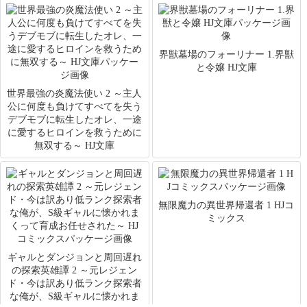
界獣墓場のフォーリナー 1.界獣
と令嬢 HJ文庫
世界最強の炎魔法使い 2 ～主人
公に何度も負けてすべてを失う
デブモブに転生したオレ、一途
に愛するヒロインを救うために
無双する～ HJ文庫
無限魔力の異世界帰還者 1 HJコ
ミックス
ギャルとダンジョンと周回遅れ
の探索英雄譚 2 ～元レジェン
ド・今は訳あり低ランク探索者
な俺が、S級ギャルに懐かれま