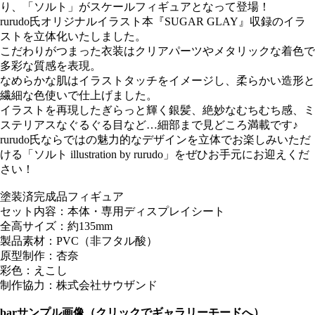
り、「ソルト」がスケールフィギュアとなって登場！
rurudo氏オリジナルイラスト本『SUGAR GLAY』収録のイラ
ストを立体化いたしました。
こだわりがつまった衣装はクリアパーツやメタリックな着色で
多彩な質感を表現。
なめらかな肌はイラストタッチをイメージし、柔らかい造形と
繊細な色使いで仕上げました。
イラストを再現したぎらっと輝く銀髪、絶妙なむちむち感、ミ
ステリアスなぐるぐる目など…細部まで見どころ満載です♪
rurudo氏ならではの魅力的なデザインを立体でお楽しみいただ
ける「ソルト illustration by rurudo」をぜひお手元にお迎えくだ
さい！
塗装済完成品フィギュア
セット内容：本体・専用ディスプレイシート
全高サイズ：約135mm
製品素材：PVC（非フタル酸）
原型制作：杏奈
彩色：えこし
制作協力：株式会社サウザンド
bar
サンプル画像（クリックでギャラリーモードへ）