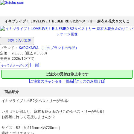
イキヅライブ！ LOVELIVE！ BLUEBIRD B2タペストリー 麻衣＆花火＆のりこ
お気に入り追加
ブランド：
KADOKAWA
（このブランドの作品）
定価：￥3,500 (税込￥3,850)
発売日 2026/10/下旬
[一覧]
キャラクターグッズ
ご注文の受付は停止中です
[ご注文のキャンセル・返品]
[グッズのお届け日]
商品紹介
イキヅライブ！のB2タペストリーが登場♪
いきづらい部より、麻衣＆花火＆のりこのタペストリーが登場！
お部屋に飾って応援しませんか？
サイズ：B2（約515mm×約728mm）
素材：ポリエステル