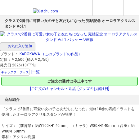
クラスで2番目に可愛い女の子と友だちになった 完結記念 オーロラアクリルス
タンド Vol.1
お気に入り追加
ブランド：
KADOKAWA
（このブランドの作品）
定価：￥2,500 (税込￥2,750)
発売日 2026/10/下旬
[一覧]
キャラクターグッズ
ご注文の受付は停止中です
[ご注文のキャンセル・返品]
[グッズのお届け日]
商品紹介
『クラスで2番目に可愛い女の子と友だちになった』最終10巻の表紙イラストを
使用したオーロラアクリルスタンドが登場！
サイズ：（前背景）約W100×H140mm、 （キャラ）W80×H140mm （台座）約
W80×H50mm
素材：アクリル樹脂