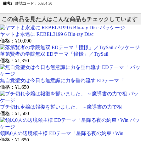
備考2
雑誌コード：55954-30
この商品を見た人はこんな商品もチェックしています
ヤマトよ永遠に REBEL3199 6 Blu-ray Disc
価格：
¥10,090
落第賢者の学院無双 EDテーマ「憧憬」／TrySail
価格：
¥1,350
無自覚聖女は今日も無意識に力を垂れ流す EDテーマ「
価格：
¥1,650
ブチ切れ令嬢は報復を誓いました。 ～魔導書の力で祖
価格：
¥1,500
領民0人の辺境領主様 EDテーマ「星降る夜の約束 / Win
価格：
¥1,650