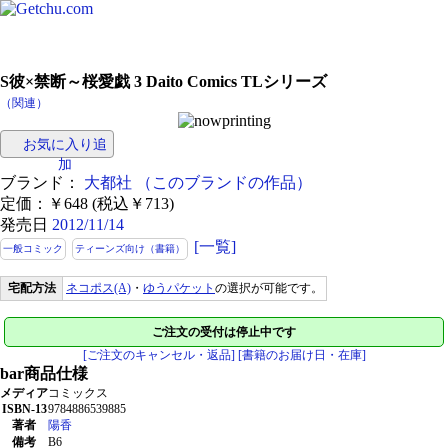
S彼×禁断～桜愛戯 3 Daito Comics TLシリーズ
（関連）
お気に入り追
加
ブランド：
大都社
（このブランドの作品）
定価：￥648 (税込￥713)
発売日
2012/11/14
[一覧]
一般コミック
ティーンズ向け（書籍）
宅配方法
ネコポス(A)
・
ゆうパケット
の選択が可能です。
ご注文の受付は停止中です
[ご注文のキャンセル・返品]
[書籍のお届け日・在庫]
bar
商品仕様
メディア
コミックス
ISBN-13
9784886539885
著者
陽香
備考
B6