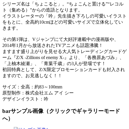
シリーズ名は「ちょこると」。“ちょこんと置ける”“レコル
ト（集める）”からの造語となります。
イラストレーターの「吟」先生描き下ろしの可愛いイラスト
をもとに、全高約10cmほどの可愛いサイズで立体化してい
きます。
その第1弾は、Vジャンプにて大好評連載中の漫画版や、
2014年1月から放送されたTVアニメも話題沸騰！
ますます盛り上がりを見せる大人気トレーディングカードゲ
ーム『Z/X -Zillions of enemy X-』より、「各務原あづみ」、
「上柚木綾瀬」、「青葉千歳」の3人が登場です！
初回特典として、Z/X限定プロモーションカードも封入され
ますので、お見逃しなく！！
サイズ：全高：約83～100mm
原型制作：株式会社エム アイ シー
デザインイラスト：吟
bar
サンプル画像（クリックでギャラリーモード
へ）