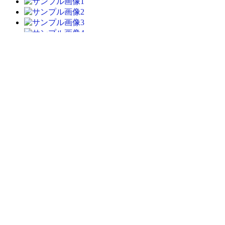
bar
商品仕様
メディア
PVC塗装済み完成品
JANコード
4510417270683
予約締切
2014/11/04
コピーライト
(C)BROCCOLI / Nippon Ichi Software. Inc. Illust:吟
備考
発売は2015年2月予定です。
「ブロッコリー」の商品一覧