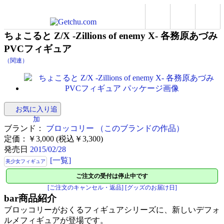
ちょこると Z/X -Zillions of enemy X- 各務原あづみ
PVCフィギュア
（関連）
お気に入り追
加
ブランド：
ブロッコリー
（このブランドの作品）
定価：￥3,000 (税込￥3,300)
発売日
2015/02/28
[一覧]
美少女フィギュア
ご注文の受付は停止中です
[ご注文のキャンセル・返品]
[グッズのお届け日]
bar
商品紹介
ブロッコリーがおくるフィギュアシリーズに、新しいデフォ
ルメフィギュアが登場です。