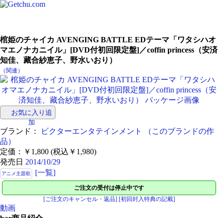
棺姫のチャイカ AVENGING BATTLE EDテーマ「ワタシハオ
マエノナカニイル」[DVD付初回限定盤]／coffin princess（安済
知佳、藏合紗恵子、野水いおり）
（関連）
お気に入り追
加
ブランド：
ビクターエンタテインメント
（このブランドの作
品）
定価：￥1,800 (税込￥1,980)
発売日
2014/10/29
[一覧]
アニメ主題歌
ご注文の受付は停止中です
[ご注文のキャンセル・返品]
[初回封入特典の記載]
動画