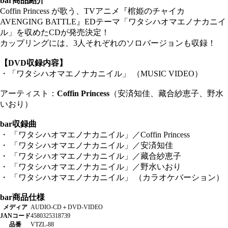
bar
商品紹介
Coffin Princess が歌う、TVアニメ『棺姫のチャイカ
AVENGING BATTLE』EDテーマ「ワタシハオマエノナカニイ
ル」を収めたCDが発売決定！
カップリングには、3人それぞれのソロバージョンも収録！
【DVD収録内容】
・「ワタシハオマエノナカニイル」 （MUSIC VIDEO）
アーティスト：
Coffin Princess
（安済知佳、藏合紗恵子、野水
いおり）
bar
収録曲
・ 「ワタシハオマエノナカニイル」／Coffin Princess
・ 「ワタシハオマエノナカニイル」／安済知佳
・ 「ワタシハオマエノナカニイル」／藏合紗恵子
・ 「ワタシハオマエノナカニイル」／野水いおり
・ 「ワタシハオマエノナカニイル」 （カラオケバーション）
bar
商品仕様
メディア
AUDIO-CD＋DVD-VIDEO
JANコード
4580325318739
品番
VTZL-88