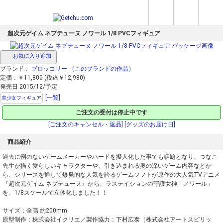
超次元ゲイム ネプテューヌ ノワール 1/8 PVCフィギュア
お気に入り追加
ブランド：
ブロッコリー
（このブランドの作品）
定価：￥11,800 (税込￥12,980)
発売日 2015/12/予定
[一覧]
美少女フィギュア
ご注文の受付は停止中です
[ご注文のキャンセル・返品]
[グッズのお届け日]
商品紹介
過去に例のないゲームメーカーやハードを擬人化した事でも話題となり、つなこ
先生が描く愛らしいキャラクターや、引き込まれる奥の深いゲーム内容などか
ら、シリーズを通して爆発的な人気を誇るゲームソフトが原作の大人気TVアニメ
『超次元ゲイム ネプテューヌ』から、ラステイションの守護女神「ノワール」
を、1/8スケールで立体化しました！！
サイズ：全高 約200mm
原型制作：株式会社イクリエ／製作協力：下村広泰（株式会社アートスピリッ