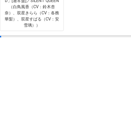
D」[通常盤]／SILENT QUEEN
（白鳥風香（CV：鈴木杏
奈）、双星きらら（CV：各務
華梨）、双星すばる（CV：安
雪璃））
この商品を見た人はこんな商品もチェックしています
落第賢者の学院無双 EDテーマ「憧憬」／TrySail
価格：
¥1,350
ブチ切れ令嬢は報復を誓いました。 ～魔導書の力で祖
価格：
¥1,500