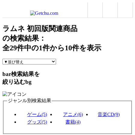
ラムネ 初回版関連商品
の検索結果：
全
29
件中の
1
件から
10
件を表示
bar
検索結果を
絞り込む
bg
ジャンル別検索結果
ゲーム(5)
アニメ(6)
音楽CD(9)
グッズ(5)
書籍(4)