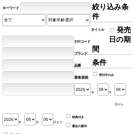
絞り込み条
キーワード
件
発売
タイトル
日の期
JANコード
間
ブランド
条件
品番
受付中のみ
著者/原画
年
月
日から
特典付き
年
月
日まで
最近の新作