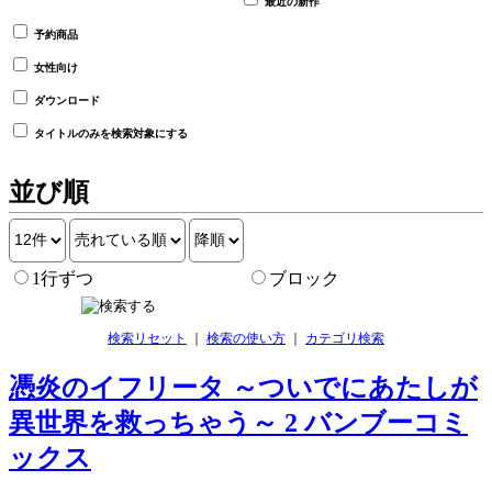
最近の新作
予約商品
女性向け
ダウンロード
タイトルのみを検索対象にする
並び順
1行ずつ
ブロック
検索リセット
｜
検索の使い方
｜
カテゴリ検索
憑炎のイフリータ ～ついでにあたしが
異世界を救っちゃう～ 2 バンブーコミ
ックス