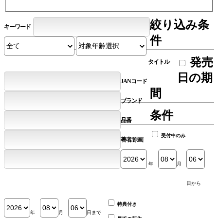
絞り込み条
キーワード
件
発売
タイトル
日の期
JANコード
間
ブランド
条件
品番
受付中のみ
著者/原画
年
月
日から
特典付き
年
月
日まで