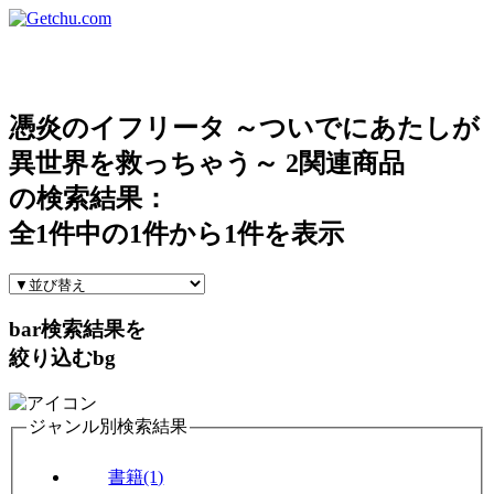
憑炎のイフリータ ～ついでにあたしが
異世界を救っちゃう～ 2関連商品
の検索結果：
全
1
件中の
1
件から
1
件を表示
bar
検索結果を
絞り込む
bg
ジャンル別検索結果
書籍(1)