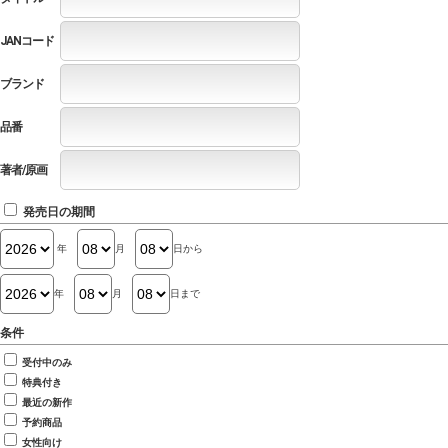
JANコード
ブランド
品番
著者/原画
発売日の期間
年
月
日から
年
月
日まで
条件
受付中のみ
特典付き
最近の新作
予約商品
女性向け