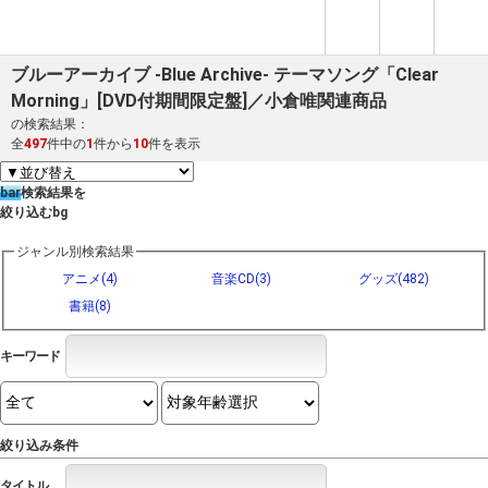
ブルーアーカイブ -Blue Archive- テーマソング「Clear
Morning」[DVD付期間限定盤]／小倉唯関連商品
の検索結果：
全
497
件中の
1
件から
10
件を表示
bar
検索結果を
絞り込む
bg
ジャンル別検索結果
アニメ(4)
音楽CD(3)
グッズ(482)
書籍(8)
キーワード
絞り込み条件
タイトル