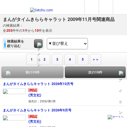
まんがタイムきららキャラット 2009年11月号関連商品
の検索結果：
全
203
件中の
1
件から
10
件を表示
検索結果を
絞り込む
1
2
3
4
5
＞＞
前の10件
次の10件
まんがタイムきららキャラット 2026年10月号
[雑誌]
(芳文社)
発売日：2026/08/28
まんがタイムきららキャラット 2026年9月号
[雑誌]
(芳文社)