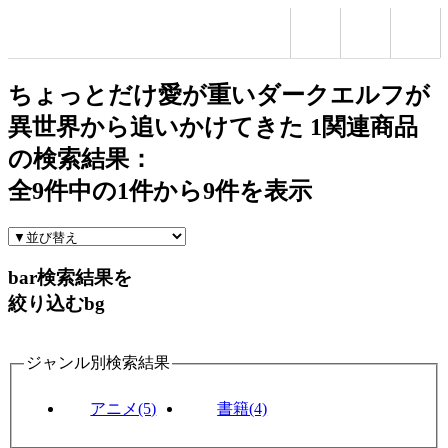
ちょっとだけ愛が重いダークエルフが
異世界から追いかけてきた 1関連商品
の検索結果：
全
9
件中の
1
件から
9
件を表示
bar
検索結果を
絞り込む
bg
ジャンル別検索結果
アニメ(5)
書籍(4)