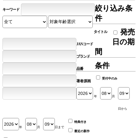
絞り込み条
キーワード
件
発売
タイトル
日の期
JANコード
間
ブランド
条件
品番
受付中のみ
著者/原画
年
月
日から
特典付き
年
月
日まで
最近の新作