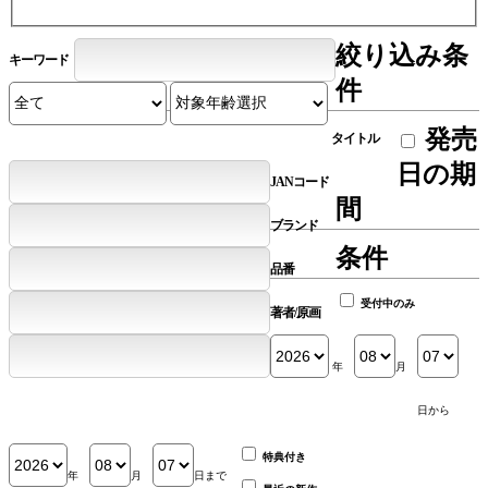
絞り込み条
キーワード
件
発売
タイトル
日の期
JANコード
間
ブランド
条件
品番
受付中のみ
著者/原画
年
月
日から
特典付き
年
月
日まで