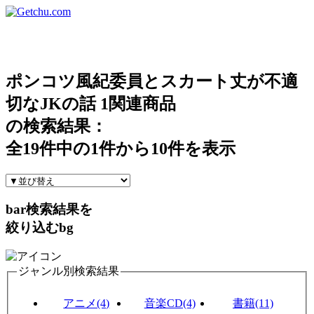
ポンコツ風紀委員とスカート丈が不適
切なJKの話 1関連商品
の検索結果：
全
19
件中の
1
件から
10
件を表示
bar
検索結果を
絞り込む
bg
ジャンル別検索結果
アニメ(4)
音楽CD(4)
書籍(11)