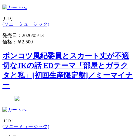
[CD]
(ソニーミュージック)
発売日：2026/05/13
価格：
￥2,500
ポンコツ風紀委員とスカート丈が不適
切なJKの話 EDテーマ「部屋とガラク
タと私」[初回生産限定盤]／ミーマイナ
ー
[CD]
(ソニーミュージック)