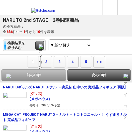
NARUTO 2nd STAGE 2巻関連商品
の検索結果：
全
686
件中の
1
件から
10
件を表示
検索結果を
絞り込む
1
2
3
4
5
＞＞
前の10件
次の10件
NARUTOギャルズ NARUTO-ナルト-疾風伝 山中いの 完成品フィギュア[再販]
[グッズ]
(メガハウス)
発売日：2026/09/予定
MEGA CAT PROJECT NARUTO－ナルト－トコトコニャルト！ うずまきナル
ト 完成品フィギュア
[グッズ]
(メガハウス)