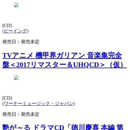
[CD]
(ビーイング)
発売日：発売未定
TVアニメ 機甲界ガリアン 音楽集完全
盤＜2017リマスター＆UHQCD＞（仮）
[CD]
(ワーナーミュージック・ジャパン)
発売日：発売未定
艶が～る ドラマCD「徳川慶喜 本編 第