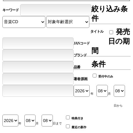
絞り込み条
キーワード
件
発売
タイトル
日の期
JANコード
間
ブランド
条件
品番
受付中のみ
著者/原画
年
月
日から
特典付き
年
月
日まで
最近の新作