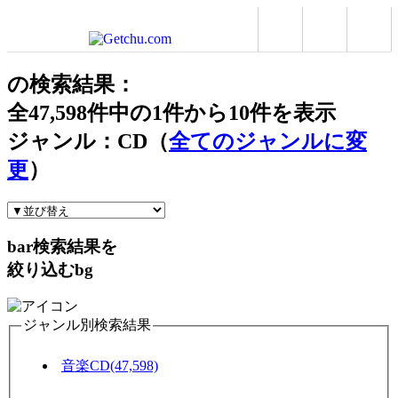
の検索結果：
全
47,598
件中の
1
件から
10
件を表示
ジャンル：CD（
全てのジャンルに変
更
）
bar
検索結果を
絞り込む
bg
ジャンル別検索結果
音楽CD(47,598)